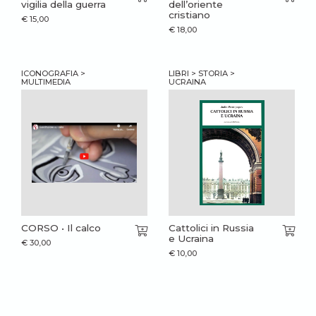
vigilia della guerra
dell’oriente
cristiano
€
15,00
€
18,00
ICONOGRAFIA >
LIBRI > STORIA >
MULTIMEDIA
UCRAINA
CORSO • Il calco
Cattolici in Russia
e Ucraina
€
30,00
€
10,00