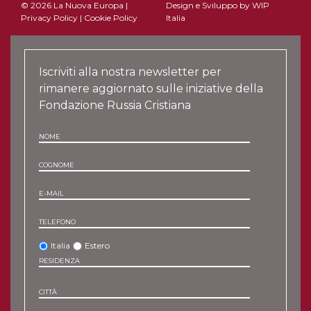
© 2026 La Nuova Europa |
Design e Sviluppo by
WIP
Privacy Policy
|
Cookie Policy
Italia
Iscriviti alla nostra newsletter per
rimanere aggiornato sulle iniziative della
Fondazione Russia Cristiana
NOME
COGNOME
E-MAIL
TELEFONO
Italia
Estero
RESIDENZA
CITTÀ