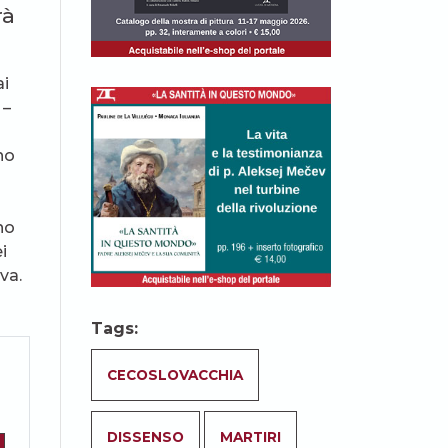
rà
ai
 –
no
no
i
va.
Tags:
CECOSLOVACCHIA
DISSENSO
MARTIRI