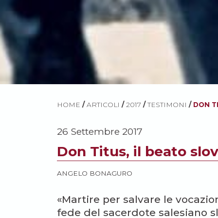
HOME
/
ARTICOLI
/
2017
/
TESTIMONI
/
DON T
26 Settembre 2017
Don Titus, il beato slo
ANGELO BONAGURO
«Martire per salvare le vocazion
fede del sacerdote salesiano s