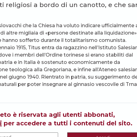
 religiosi a bordo di un canotto, e che sa
lovacchi che la Chiesa ha voluto indicare ufficialmente 
i altre migliaia di «persone destinate alla liquidazione»
hanno sofferto durante il totalitarismo comunista.
gennaio 1915, Titus entra da ragazzino nell’Istituto Salesia
dove i membri dell’Ordine torinese si erano stabiliti dal
 in patria e in Italia è sostenuto economicamente da
e teologica alla Gregoriana, e infine all’Ateneo salesia
nel giugno 1940. Rientrato in patria, su suggerimento de
e naturali per poter insegnare al ginnasio vescovile di Trna
eto è riservata agli utenti abbonati,
i
per accedere a tutti i contenuti del sito.