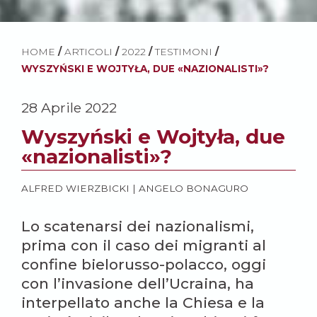
HOME
/
ARTICOLI
/
2022
/
TESTIMONI
/
WYSZYŃSKI E WOJTYŁA, DUE «NAZIONALISTI»?
28 Aprile 2022
Wyszyński e Wojtyła, due
«nazionalisti»?
ALFRED WIERZBICKI
|
ANGELO BONAGURO
Lo scatenarsi dei nazionalismi,
prima con il caso dei migranti al
confine bielorusso-polacco, oggi
con l’invasione dell’Ucraina, ha
interpellato anche la Chiesa e la