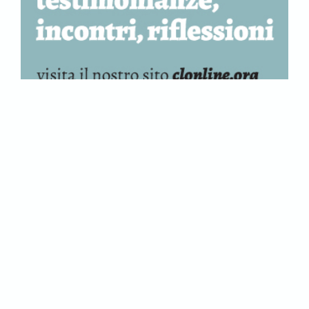
Tags:
CECOSLOVACCHIA
COMUNISMO
DISSENSO
MEMORIA
NAZISMO
SOCIETÀ