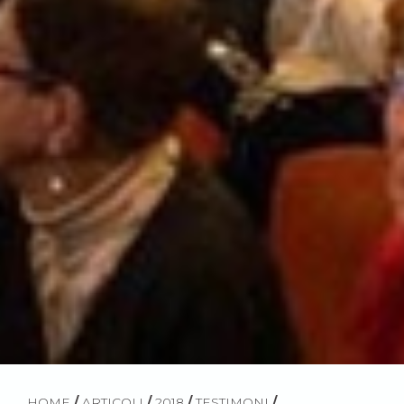
HOME
/
ARTICOLI
/
2018
/
TESTIMONI
/