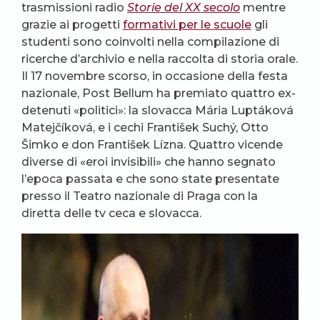
trasmissioni radio
Storie del XX secolo
mentre
grazie ai progetti
formativi per le scuole
gli
studenti sono coinvolti nella compilazione di
ricerche d’archivio e nella raccolta di storia orale.
Il 17 novembre scorso, in occasione della festa
nazionale, Post Bellum ha premiato quattro ex-
detenuti «politici»: la slovacca Mária Luptáková
Matejčíková, e i cechi František Suchý, Otto
Šimko e don František Lízna. Quattro vicende
diverse di «eroi invisibili» che hanno segnato
l’epoca passata e che sono state presentate
presso il Teatro nazionale di Praga con la
diretta delle tv ceca e slovacca.