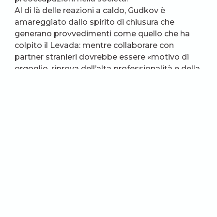
Al di là delle reazioni a caldo, Gudkov è
amareggiato dallo spirito di chiusura che
generano provvedimenti come quello che ha
colpito il Levada: mentre collaborare con
partner stranieri dovrebbe essere «motivo di
orgoglio, riprova dell’alta professionalità e della
qualità delle nostre ricerche, questa spirale di
sospetto può condurre solo all’isolamento e
all’impoverimento degli scienziati russi che
saranno sempre più vittime dell’interruzione
degli scambi di esperienze e metodologie (…).
Dopo aver fatto piazza pulita della sociologia,
sarà la volta della storia, dell’economia, della
genetica, della fisica e delle altre discipline,
com’è stato in epoca staliniana… Mi ha scritto
un autorevole scienziato straniero: “Avrà un
futuro doloroso il paese che non vuol
conoscere se stesso”».