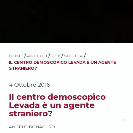
HOME
/
ARTICOLI
/
2016
/
SOCIETÀ
/
IL CENTRO DEMOSCOPICO LEVADA È UN AGENTE
STRANIERO?
4 Ottobre 2016
Il centro demoscopico
Levada è un agente
straniero?
ANGELO BONAGURO