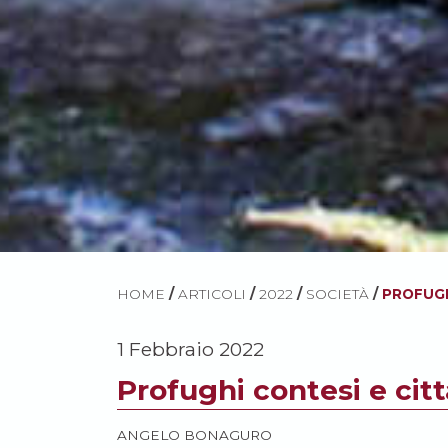
HOME
/
ARTICOLI
/
2022
/
SOCIETÀ
/
PROFUGH
1 Febbraio 2022
Profughi contesi e citt
ANGELO BONAGURO