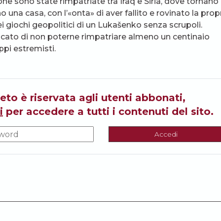
 sono state rimpatriate tra Iraq e Siria, dove tornano
a casa, con l’«onta» di aver fallito e rovinato la prop
 giochi geopolitici di un Lukašenko senza scrupoli.
cato di non poterne rimpatriare almeno un centinaio
pi estremisti.
eto è riservata agli utenti abbonati,
i
per accedere a tutti i contenuti del sito.
Accedi