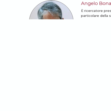
Angelo Bon
È ricercatore pre
particolare della 
LEGGI TUTTI GL
Potrebbe anche intere