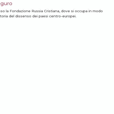
aguro
sso la Fondazione Russia Cristiana, dove si occupa in modo
storia del dissenso dei paesi centro-europei.
I ARTICOLI
ssarti: