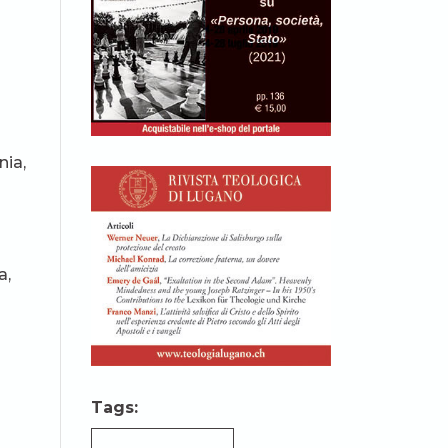
nia,
i
a,
Tags: