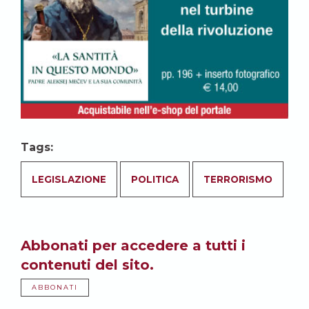
Tags:
LEGISLAZIONE
POLITICA
TERRORISMO
Abbonati per accedere a tutti i
contenuti del sito.
ABBONATI