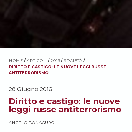
HOME
/
ARTICOLI
/
2016
/
SOCIETÀ
/
DIRITTO E CASTIGO: LE NUOVE LEGGI RUSSE
ANTITERRORISMO
28 Giugno 2016
Diritto e castigo: le nuove
leggi russe antiterrorismo
ANGELO BONAGURO