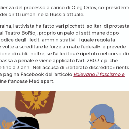
dienza del processo a carico di Oleg Orlov, co-president
dei diritti umani nella Russia attuale.
na, l’attivista ha fatto vari picchetti solitari di protesta,
al Teatro Bol’šoj, proprio un paio di settimane dopo
Codice degli illeciti amministrativi, il quale regola la
e volte a screditare le forze armate federali», e prevede
e di rubli. Inoltre, se l’«illecito» è ripetuto nel corso di
passa a penale e viene applicato l’art. 280.3 c.p. che
fino a 3 anni. Nell’accusa di «reiterato discredito» rientr
ua pagina Facebook dell’articolo
Volevano il fascismo e
online francese Mediapart.