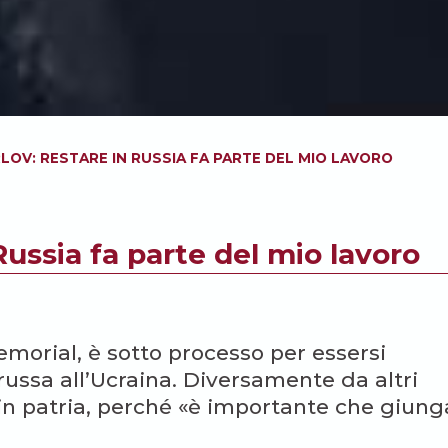
LOV: RESTARE IN RUSSIA FA PARTE DEL MIO LAVORO
Russia fa parte del mio lavoro
emorial, è sotto processo per essersi
russa all’Ucraina. Diversamente da altri
e in patria, perché «è importante che giung