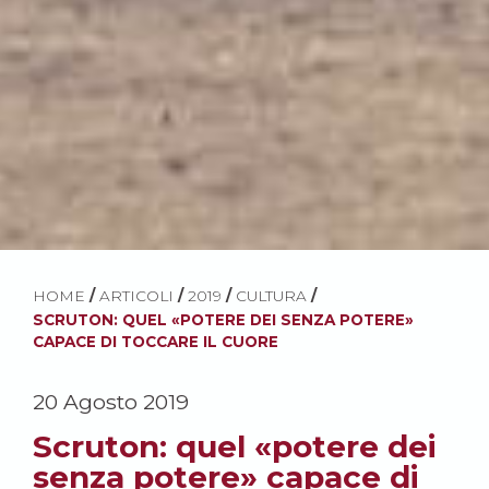
HOME
/
ARTICOLI
/
2019
/
CULTURA
/
SCRUTON: QUEL «POTERE DEI SENZA POTERE»
CAPACE DI TOCCARE IL CUORE
20 Agosto 2019
Scruton: quel «potere dei
senza potere» capace di