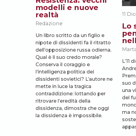
Resistenza: vecchi
modelli e nuove
realtà
11 Di
Redazione
Lo 
pen
Un libro scritto da un figlio e
nel
nipote di dissidenti fa il ritratto
Marta
dell’opposizione russa odierna.
Qual è il suo credo morale?
L’11 
Conserva il coraggio e
Andre
l’intelligenza politica dei
Premi
dissidenti sovietici? L’autore ne
suo di
mette in luce la tragica
una v
contraddizione: lottando per
del fu
ritrovare l’eredità della
mondo
dissidenza, dimostra che oggi
ma no
la dissidenza è impossibile.
sost
appas