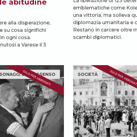
ile abitudine
La liberazione di 123 detenu
emblematiche come Kolesn
una vittoria, ma solleva q
diplomazia umanitaria e 
ere alla disperazione,
Restano in carcere oltre m
e su cosa significhi
scambi diplomatici.
 in ogni cosa.
nutosi a Varese il 3
SONAGGI DEL DISSENSO
SOCIETÀ