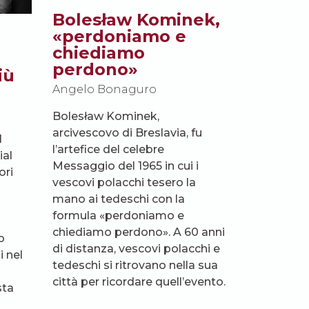
Bolesław Kominek,
«perdoniamo e
chiediamo
i
perdono»
iù
Angelo Bonaguro
Bolesław Kominek,
arcivescovo di Breslavia, fu
l
l’artefice del celebre
ial
Messaggio del 1965 in cui i
ori
vescovi polacchi tesero la
mano ai tedeschi con la
formula «perdoniamo e
chiediamo perdono». A 60 anni
o
di distanza, vescovi polacchi e
 nel
tedeschi si ritrovano nella sua
città per ricordare quell’evento.
sta