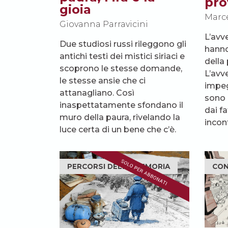
pro
gioia
Marc
Giovanna Parravicini
L’avve
Due studiosi russi rileggono gli
hanno
antichi testi dei mistici siriaci e
della 
scoprono le stesse domande,
L’avv
le stesse ansie che ci
impeg
attanagliano. Così
sono 
inaspettatamente sfondano il
dai fa
muro della paura, rivelando la
incon
luce certa di un bene che c’è.
PERCORSI DELLA MEMORIA
CO