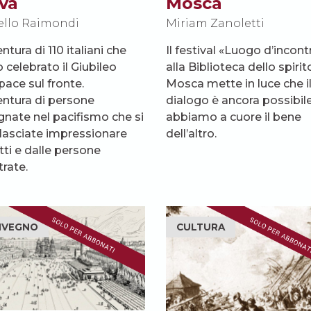
va
Mosca
ello Raimondi
Miriam Zanoletti
ntura di 110 italiani che
Il festival «Luogo d’incont
 celebrato il Giubileo
alla Biblioteca dello spirit
pace sul fronte.
Mosca mette in luce che i
entura di persone
dialogo è ancora possibile
nate nel pacifismo che si
abbiamo a cuore il bene
lasciate impressionare
dell’altro.
tti e dalle persone
trate.
NVEGNO
CULTURA