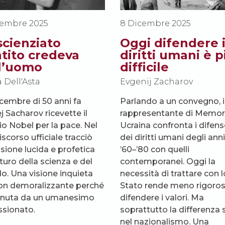
cembre 2025
8 Dicembre 2025
scienziato
Oggi difendere 
tito credeva
diritti umani è p
l’uomo
difficile
 Dell'Asta
Evgenij Zacharov
dicembre di 50 anni fa
Parlando a un convegno, i
j Sacharov ricevette il
rappresentante di Memor
o Nobel per la pace. Nel
Ucraina confronta i difens
scorso ufficiale tracciò
dei diritti umani degli anni
isione lucida e profetica
’60–’80 con quelli
turo della scienza e del
contemporanei. Oggi la
. Una visione inquieta
necessità di trattare con l
n demoralizzante perché
Stato rende meno rigorosi
enuta da un umanesimo
difendere i valori. Ma
sionato.
soprattutto la differenza 
nel nazionalismo. Una