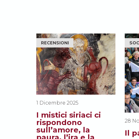
RECENSIONI
SOC
1 Dicembre 2025
I mistici siriaci ci
28 N
rispondono
sull’amore, la
Il 
paura, l’ira e la