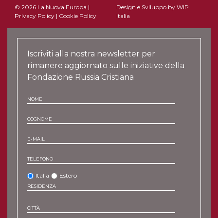
© 2026 La Nuova Europa |
Design e Sviluppo by
WIP
Privacy Policy
|
Cookie Policy
Italia
Iscriviti alla nostra newsletter per
rimanere aggiornato sulle iniziative della
Fondazione Russia Cristiana
NOME
COGNOME
E-MAIL
TELEFONO
Italia
Estero
RESIDENZA
CITTÀ