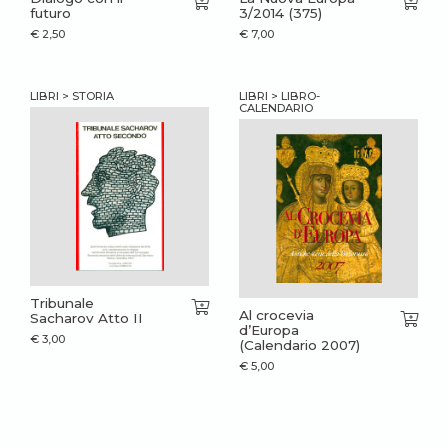
futuro
3/2014 (375)
€
2,50
€
7,00
LIBRI > STORIA
LIBRI > LIBRO-
CALENDARIO
Tribunale
Al crocevia
Sacharov Atto II
d’Europa
€
3,00
(Calendario 2007)
€
5,00