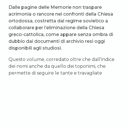
Dalle pagine delle
Memorie
non traspare
acrimonia o rancore nei confronti della Chiesa
ortodossa, costretta dal regime sovietico a
collaborare per l’eliminazione della Chiesa
greco-cattolica, come appare senza ombra di
dubbio dai documenti di archivio resi oggi
disponibili agli studiosi.
Questo volume, corredato oltre che dall’indice
dei nomi anche da quello dei toponimi, che
permette di seguire le tante e travagliate
peregrinazioni dell’Autore, costituisce uno
strumento indispensabile per la conoscenza non
solo della vicenda umana di Slipyj, ma anche per
la ricostruzione della storia di questa stessa
Chiesa che è rinata grazie all’esempio dato a tutti
da questo colosso della fede e da altri coraggiosi
testimoni menzionati nelle Memorie, come il