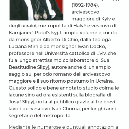
(1892-1984),
arcivescovo
maggiore di Kyiv e
degli ucraini, metropolita di Halyč e vescovo di
Kamjanec’-Podil’s’kyj. L’ampio volume è curato
da monsignor Alberto Di Chio, dalla teologa
Luciana Mirri e da monsignor Iwan Dacko,
professore nell’Università cattolica di L’viv, che
fu a lungo strettissimo collaboratore di Sua
Beatitudine Slipyj, autore anche di un ampio
saggio sul periodo romano dell’arcivescovo
maggiore e il suo ritorno postumo in Ucraina.
Questo solido e bene annotato studio colma le
lacune sino ad ora esistenti sulla biografia di
Josyf Slipyj, nota al pubblico grazie ai tre brevi
lavori del vescovo Ivan Choma, per lunghi anni
segretario del metropolita.
Mediante le numerose e puntuali annotazioni a