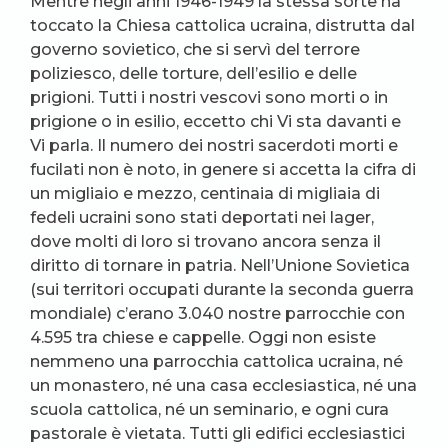
Mentre negli anni 1946-1949 la stessa sorte ha
toccato la Chiesa cattolica ucraina, distrutta dal
governo sovietico, che si servì del terrore
poliziesco, delle torture, dell’esilio e delle
prigioni. Tutti i nostri vescovi sono morti o in
prigione o in esilio, eccetto chi Vi sta davanti e
Vi parla. Il numero dei nostri sacerdoti morti e
fucilati non è noto, in genere si accetta la cifra di
un migliaio e mezzo, centinaia di migliaia di
fedeli ucraini sono stati deportati nei lager,
dove molti di loro si trovano ancora senza il
diritto di tornare in patria. Nell’Unione Sovietica
(sui territori occupati durante la seconda guerra
mondiale) c’erano 3.040 nostre parrocchie con
4.595 tra chiese e cappelle. Oggi non esiste
nemmeno una parrocchia cattolica ucraina, né
un monastero, né una casa ecclesiastica, né una
scuola cattolica, né un seminario, e ogni cura
pastorale è vietata. Tutti gli edifici ecclesiastici