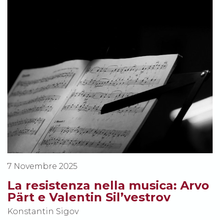
7 Novembre 2025
La resistenza nella musica: Arvo
Pärt e Valentin Sil’vestrov
Konstantin Sigov