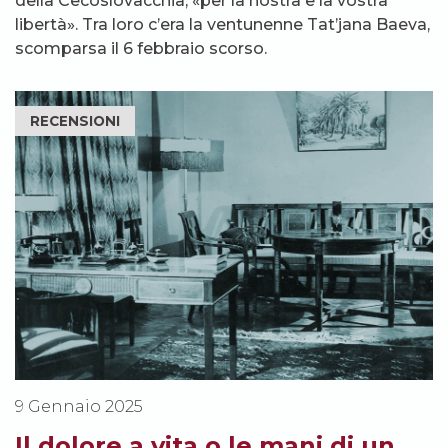
della Cecoslovacchia, «per la nostra e la vostra
libertà». Tra loro c’era la ventunenne Tat’jana Baeva,
scomparsa il 6 febbraio scorso.
RECENSIONI
9 Gennaio 2025
Il dolore a vita o le mani di un