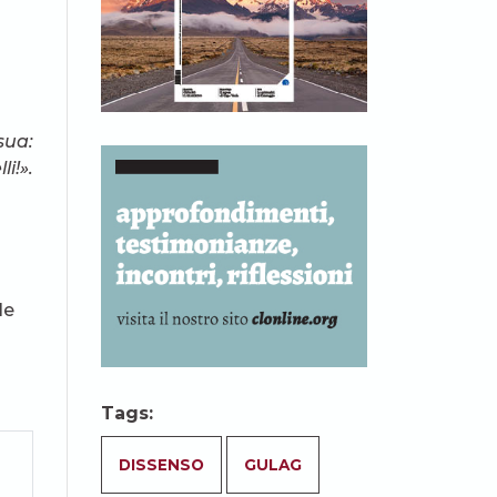
sua:
li!».
le
Tags:
DISSENSO
GULAG