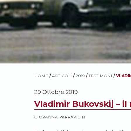
HOME
/
ARTICOLI
/
2019
/
TESTIMONI
/
VLADI
29 Ottobre 2019
Vladimir Bukovskij – il
GIOVANNA PARRAVICINI