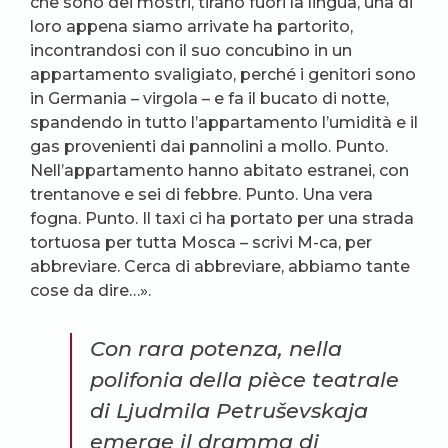
che sono dei mostri, tirano fuori la lingua, una di
loro appena siamo arrivate ha partorito,
incontrandosi con il suo concubino in un
appartamento svaligiato, perché i genitori sono
in Germania – virgola – e fa il bucato di notte,
spandendo in tutto l’appartamento l’umidità e il
gas provenienti dai pannolini a mollo. Punto.
Nell’appartamento hanno abitato estranei, con
trentanove e sei di febbre. Punto. Una vera
fogna. Punto. Il taxi ci ha portato per una strada
tortuosa per tutta Mosca – scrivi M-ca, per
abbreviare. Cerca di abbreviare, abbiamo tante
cose da dire…».
Con rara potenza, nella
polifonia della
pièce
teatrale
di Ljudmila Petruševskaja
emerge il dramma di