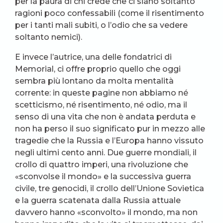
per la paura di chi crede che ci siano soltanto
ragioni poco confessabili (come il risentimento
per i tanti mali subiti, o l’odio che sa vedere
soltanto nemici).
E invece l’autrice, una delle fondatrici di
Memorial, ci offre proprio quello che oggi
sembra più lontano da molta mentalità
corrente: in queste pagine non abbiamo né
scetticismo, né risentimento, né odio, ma il
senso di una vita che non è andata perduta e
non ha perso il suo significato pur in mezzo alle
tragedie che la Russia e l’Europa hanno vissuto
negli ultimi cento anni. Due guerre mondiali, il
crollo di quattro imperi, una rivoluzione che
«sconvolse il mondo» e la successiva guerra
civile, tre genocidi, il crollo dell’Unione Sovietica
e la guerra scatenata dalla Russia attuale
davvero hanno «sconvolto» il mondo, ma non