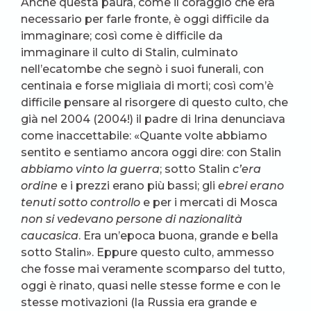
Anche questa paura, come il coraggio che era
necessario per farle fronte, è oggi difficile da
immaginare; così come è difficile da
immaginare il culto di Stalin, culminato
nell’ecatombe che segnò i suoi funerali, con
centinaia e forse migliaia di morti; così com’è
difficile pensare al risorgere di questo culto, che
già nel 2004 (2004!) il padre di Irina denunciava
come inaccettabile: «Quante volte abbiamo
sentito e sentiamo ancora oggi dire: con Stalin
abbiamo vinto la guerra
; sotto Stalin
c’era
ordine
e i prezzi erano più bassi; gli
ebrei erano
tenuti sotto controllo
e per i mercati di Mosca
non si vedevano persone di nazionalità
caucasica
. Era un’epoca buona, grande e bella
sotto Stalin». Eppure questo culto, ammesso
che fosse mai veramente scomparso del tutto,
oggi è rinato, quasi nelle stesse forme e con le
stesse motivazioni (la Russia era grande e