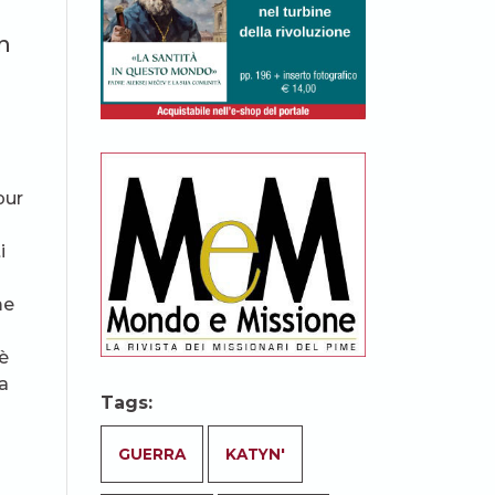
n
pur
i
me
 è
la
Tags:
GUERRA
KATYN'