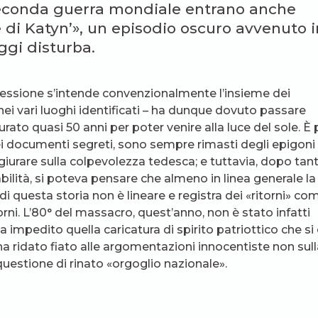
 seconda guerra mondiale entrano anche
 di Katyn’», un episodio oscuro avvenuto i
ggi disturba.
ressione s’intende convenzionalmente l’insieme dei
nei vari luoghi identificati – ha dunque dovuto passare
ato quasi 50 anni per poter venire alla luce del sole. È 
i documenti segreti, sono sempre rimasti degli epigoni
iurare sulla colpevolezza tedesca; e tuttavia, dopo tant
ilità, si poteva pensare che almeno in linea generale la
i questa storia non è lineare e registra dei «ritorni» co
rni. L’80° del massacro, quest’anno, non è stato infatti
ha impedito quella caricatura di spirito patriottico che si
 ha ridato fiato alle argomentazioni innocentiste non sul
questione di rinato «orgoglio nazionale».