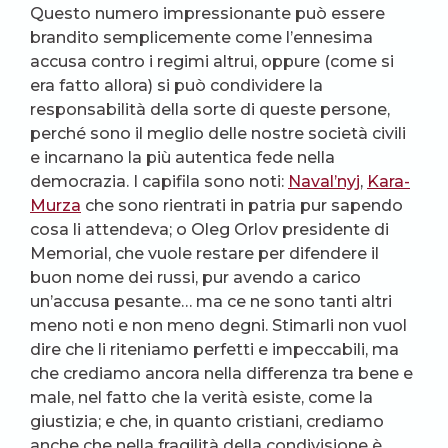
Questo numero impressionante può essere
brandito semplicemente come l’ennesima
accusa contro i regimi altrui, oppure (come si
era fatto allora) si può condividere la
responsabilità della sorte di queste persone,
perché sono il meglio delle nostre società civili
e incarnano la più autentica fede nella
democrazia. I capifila sono noti:
Naval’nyj
,
Kara-
Murza
che sono rientrati in patria pur sapendo
cosa li attendeva; o Oleg Orlov presidente di
Memorial, che vuole restare per difendere il
buon nome dei russi, pur avendo a carico
un’accusa pesante… ma ce ne sono tanti altri
meno noti e non meno degni. Stimarli non vuol
dire che li riteniamo perfetti e impeccabili, ma
che crediamo ancora nella differenza tra bene e
male, nel fatto che la verità esiste, come la
giustizia; e che, in quanto cristiani, crediamo
anche che nella fragilità della condivisione è