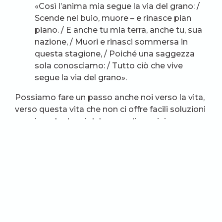
«Così l’anima mia segue la via del grano: /
Scende nel buio, muore – e rinasce pian
piano. / E anche tu mia terra, anche tu, sua
nazione, / Muori e rinasci sommersa in
questa stagione, / Poiché una saggezza
sola conosciamo: / Tutto ciò che vive
segue la via del grano».
Possiamo fare un passo anche noi verso la vita,
verso questa vita che non ci offre facili soluzioni
ma ci rende degni del nome di uomini,
chiediamoci perché non ci sentiamo di farlo.
Tante volte ci sembra sufficiente schierarci
moralmente dalla parte dei deboli, magari
insultare i colpevoli e rallegrarci dei loro rovesci.
Ma tutto questo non cambia la situazione, anzi,
come ha osservato Svetlana Panič, lascia che «il
male produca il male, che produce altro male, e