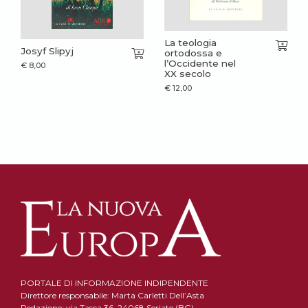
La teologia
Josyf Slipyj
ortodossa e
l’Occidente nel
€
8,00
XX secolo
€
12,00
PORTALE DI INFORMAZIONE INDIPENDENTE
Direttore responsabile: Marta Carletti Dell’Asta
Redazione: via Tasca 36, 24068 Seriate (BG)