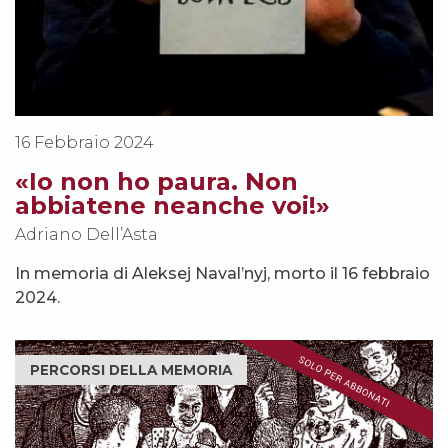
16 Febbraio 2024
«Io non ho paura. Non
abbiatene neanche voi!»
Adriano Dell’Asta
In memoria di Aleksej Naval’nyj, morto il 16 febbraio
2024.
PERCORSI DELLA MEMORIA