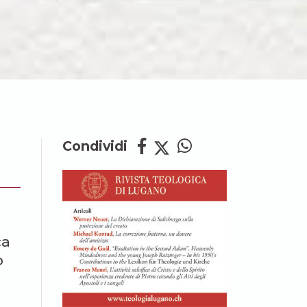
Condividi
ca
o