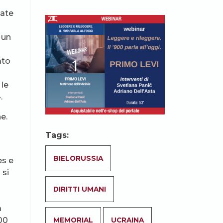
date
 un
ato
le
.
e.
Tags:
BIELORUSSIA
es e
 si
DIRITTI UMANI
a
00
MEMORIAL
UCRAINA