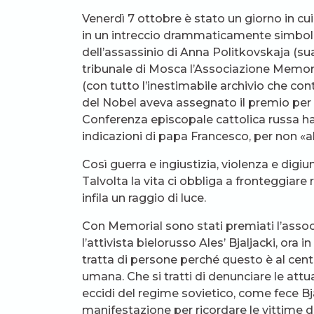
Venerdì 7 ottobre è stato un giorno in cui
in un intreccio drammaticamente simboli
dell’assassinio di Anna Politkovskaja (sua
tribunale di Mosca l’Associazione Memori
(con tutto l’inestimabile archivio che co
del Nobel aveva assegnato il premio per 
Conferenza episcopale cattolica russa h
indicazioni di papa Francesco, per non «abi
Così guerra e ingiustizia, violenza e dig
Talvolta la vita ci obbliga a fronteggiare 
infila un raggio di luce.
Con Memorial sono stati premiati l’associa
l’attivista bielorusso Ales’ Bjaljacki, ora 
tratta di persone perché questo è al centro 
umana. Che si tratti di denunciare le attual
eccidi del regime sovietico, come fece Bja
manifestazione per ricordare le vittime 