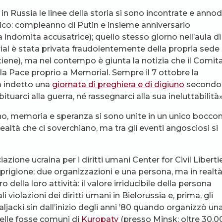
 in Russia le linee della storia si sono incontrate e anno
co: compleanno di Putin e insieme anniversario
 indomita accusatrice); quello stesso giorno nell’aula di
al è stata privata fraudolentemente della propria sede
ntiene), ma nel contempo è giunta la notizia che il Comit
la Pace proprio a Memorial. Sempre il 7 ottobre la
a indetto una
giornata di preghiera e di digiuno
secondo 
tuarci alla guerra, né rassegnarci alla sua ineluttabilità»
iuno, memoria e speranza si sono unite in un unico boccon
realtà che ci soverchiano, ma tra gli eventi angosciosi si
zione ucraina per i diritti umani Center for Civil Liberti
in prigione; due organizzazioni e una persona, ma in realtà
della loro attività: il valore irriducibile della persona
i violazioni dei diritti umani in Bielorussia e, prima, gli
ljacki sin dall’inizio degli anni ’80 quando organizzò un
delle fosse comuni di
Kuropaty
(presso Minsk: oltre 30.0