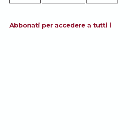
Abbonati per accedere a tutti i
contenuti del sito.
ABBONATI
Potrebbe anche
interessarti: