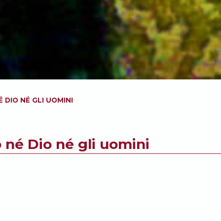
 DIO NÉ GLI UOMINI
 né Dio né gli uomini