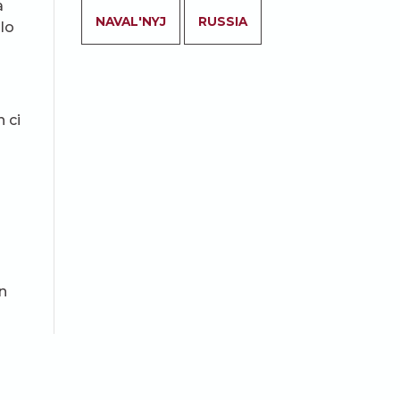
a
NAVAL'NYJ
RUSSIA
 lo
 ci
in