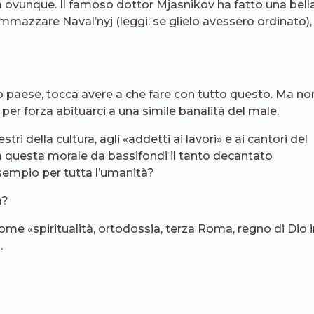
 ovunque. Il famoso dottor Mjasnikov ha fatto una bell
mmazzare Naval’nyj (leggi: se glielo avessero ordinato),
o paese, tocca avere a che fare con tutto questo. Ma non
 per forza abituarci a una simile banalità del male.
i della cultura, agli «addetti ai lavori» e ai cantori del
a questa morale da bassifondi il tanto decantato
l’esempio per tutta l’umanità?
a?
 come «spiritualità, ortodossia, terza Roma, regno di Dio 
.