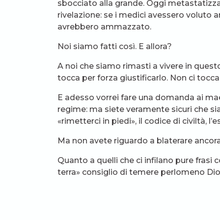
sbocciato alla grande. Oggi metastatizza
rivelazione: se i medici avessero voluto a
avrebbero ammazzato.
Noi siamo fatti così. E allora?
A noi che siamo rimasti a vivere in quest
tocca per forza giustificarlo. Non ci tocca
E adesso vorrei fare una domanda ai maestr
regime: ma siete veramente sicuri che si
«rimetterci in piedi», il codice di civiltà, 
Ma non avete riguardo a blaterare ancor
Quanto a quelli che ci infilano pure frasi
terra» consiglio di temere perlomeno Dio
Lui la vista ce l’ha lunga.
Condividi