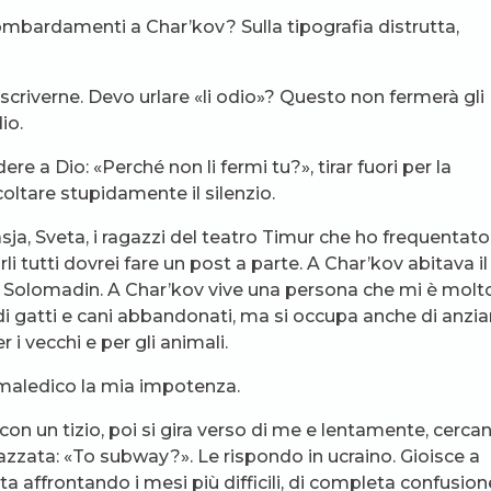
ombardamenti a Char’kov? Sulla tipografia distrutta,
 scriverne. Devo urlare «li odio»? Questo non fermerà gli
io.
e a Dio: «Perché non li fermi tu?», tirar fuori per la
oltare stupidamente il silenzio.
sja, Sveta, i ragazzi del teatro Timur che ho frequentato
li tutti dovrei fare un post a parte. A Char’kov abitava il
or’ Solomadin. A Char’kov vive una persona che mi è molt
di gatti e cani abbandonati, ma si occupa anche di anzia
r i vecchi e per gli animali.
 maledico la mia impotenza.
 con un tizio, poi si gira verso di me e lentamente, cerca
razzata: «To subway?». Le rispondo in ucraino. Gioisce a
sta affrontando i mesi più difficili, di completa confusion