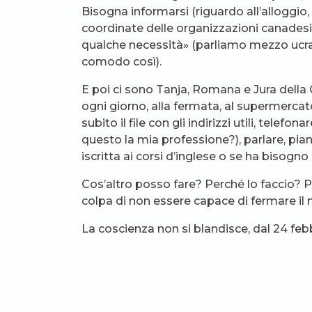
Bisogna informarsi (riguardo all’alloggio,
coordinate delle organizzazioni canadesi-
qualche necessità» (parliamo mezzo ucrai
comodo così).
E poi ci sono Tanja, Romana e Jura della
ogni giorno, alla fermata, al supermercato,
subito il file con gli indirizzi utili, tele
questo la mia professione?), parlare, pia
iscritta ai corsi d’inglese o se ha bisogno
Cos’altro posso fare? Perché lo faccio? P
colpa di non essere capace di fermare il
La coscienza non si blandisce, dal 24 fe
Qualsiasi ragione positiva suonerebbe dis
perché Oksana, Olja, Ljusja, Romana e Ju
avanza. E in più, come diceva N.L., perch