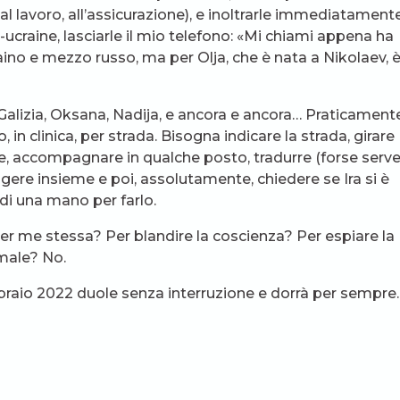
 al lavoro, all’assicurazione), e inoltrarle immediatamente
ucraine, lasciarle il mio telefono: «Mi chiami appena ha
no e mezzo russo, ma per Olja, che è nata a Nikolaev, è
 Galizia, Oksana, Nadija, e ancora e ancora… Praticament
 in clinica, per strada. Bisogna indicare la strada, girare
fonare, accompagnare in qualche posto, tradurre (forse serv
ngere insieme e poi, assolutamente, chiedere se Ira si è
 di una mano per farlo.
er me stessa? Per blandire la coscienza? Per espiare la
 male? No.
bbraio 2022 duole senza interruzione e dorrà per sempre.
gustosamente patetica. In realtà è più corretto dire:
ra hanno bisogno di aiuto, e questo motivo basta e
é il male capisca che non è onnipotente.