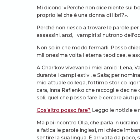
Mi dicono: «Perché non dice niente sui b
proprio lei che è una donna di libri?».
Perché non riesco a trovare le parole per
assassini, anzi, i vampiri si nutrono dell’od
Non so in che modo fermarli. Posso chieder
milionesima volta l’eterna teodicea, e asc
A Char’kov vivevano i miei amici: Lena, Va
durante i campi estivi, e Saša; per nominar
mio attuale collega, l’ottimo storico Ig
cara, Inna Rafienko che raccoglie decine 
soli; quel che posso fare è cercare aiuti pe
Cos’altro posso fare?
Leggo le notizie e
Ma poi incontro Olja, che parla in ucraino
a fatica le parole inglesi, mi chiede imba
sentire la sua lingua. È arrivata da poco, 