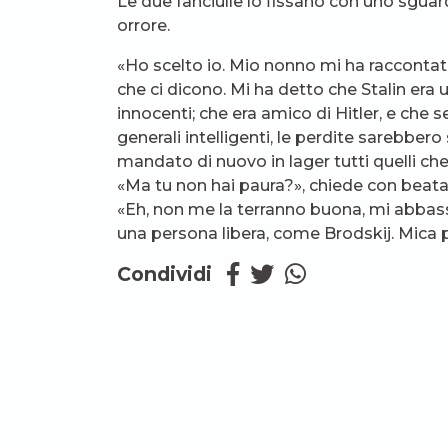
Le due fanciulle lo fissano con uno sgua
orrore.
«Ho scelto io. Mio nonno mi ha raccontato
che ci dicono. Mi ha detto che Stalin era
innocenti; che era amico di Hitler, e che 
generali intelligenti, le perdite sarebbero
mandato di nuovo in lager tutti quelli che
«Ma tu non hai paura?», chiede con beata 
«Eh, non me la terranno buona, mi abbass
una persona libera, come Brodskij. Mica p
Condividi
Blog dello stesso aut