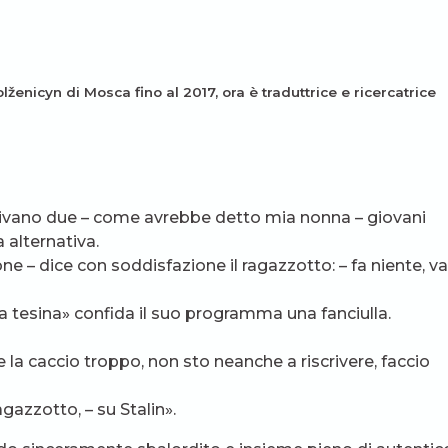
Solženicyn di Mosca fino al 2017, ora è traduttrice e ricercatrice
rivano due – come avrebbe detto mia nonna – giovani
a alternativa.
ne – dice con soddisfazione il ragazzotto: – fa niente, v
 la tesina» confida il suo programma una fanciulla.
e la caccio troppo, non sto neanche a riscrivere, faccio
agazzotto, – su Stalin».