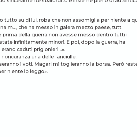
rdo sinceramente sbalordito e insieme pieno di autentic
 tutto su di lui, roba che non assomiglia per niente a q
 una m…, che ha messo in galera mezzo paese, tutti
se prima della guerra non avesse messo dentro tutti i
 state infinitamente minori. E poi, dopo la guerra, ha
 erano caduti prigionieri…».
noncuranza una delle fanciulle.
eranno i voti. Magari mi toglieranno la borsa. Però rest
er niente lo leggo».
ore: