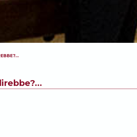
IREBBE?…
 direbbe?…