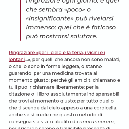
ringraziare ogni giorno, e quel
che sembra «poco» o
«insignificante» può rivelarsi
immenso; quel che è faticoso
può mostrarsi salutare.
Ringraziare «per il cielo e la terra, i vicini e i
lontani
…», per quelli che ancora non sono malati,
o che lo sono in forma leggera, o stanno
guarendo; per una medicina trovata al
momento giusto; perché gli amici ti chiamano e
tu li puoi richiamare liberamente; per la
citazione o il libro assolutamente indispensabili
che trovi al momento giusto; per tutto quello
che ti scende dal cielo appeso a una cordicella,
anche se si crede che questo metodo di
consegna sia stato abolito da
anni annorum
;
per il ricordo sereno e l’invisibile presenza di