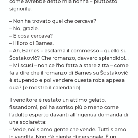
come avrebbe detto mia nonna – piuttosto
signorile.
– Non ha trovato quel che cercava?
– No, grazie.
– E cosa cercava?
– Il libro di Barnes.
– Ah, Barnes – esclama il commesso – quello su
Šostakovič? Che romanzo, davvero splendido!…
– Mi scusi – non ce l‘ho fatta a stare zitta – come
fa a dire che il romanzo di Barnes su Šostakovič
è stupendo e poi vendere questa roba appesa
qua? [e mostro il calendario]
Il venditore è restato un attimo gelato,
fissandomi, poi ha sorriso più o meno come
l’adulto esperto davanti all’ingenua domanda di
una scolaretta:
– Vede, noi siamo gente che vende. Tutti siamo
in vendita. Non c’è niente di personale. È un