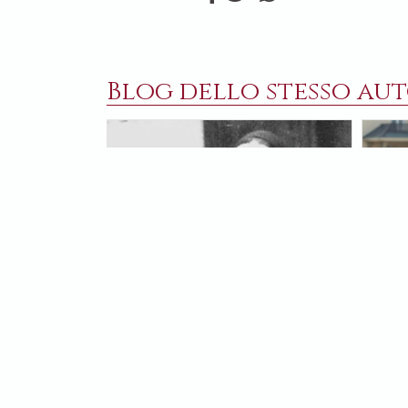
Blog dello stesso aut
4 APRILE 2025
17 MA
In memoria di santa Marija di
Dio i
Parigi, infinitamente madre
volo
Visse in mezzo a contraddizioni che
Alla 
dilaniavano il cuore e la carne, ma
ammaz
come Giobbe non cedette alla
rispo