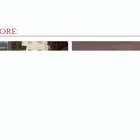
ore:
RZO 2025
2 NOVEMBRE 2024
ndifeso davanti alla
L’ultima ora
ntà dell’uomo
Alla fine, la nostra «giustizia» 
domanda «dov’è Dio quando
lasciare il passo all’amore.
zano la gente» Panič
SVETLANA PANIČ
nde: e dove siamo noi? Dio