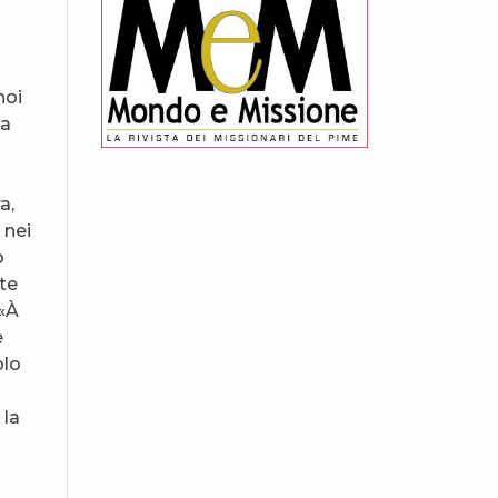
noi
za
a,
 nei
o
te
 «À
e
olo
 la