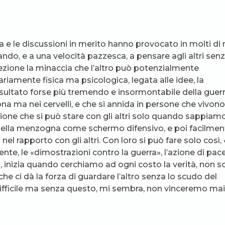
ra e le discussioni in merito hanno provocato in molti di 
ando, e a una velocità pazzesca, a pensare agli altri sen
zione la minaccia che l’altro può potenzialmente
iamente fisica ma psicologica, legata alle idee, la
isultato forse più tremendo e insormontabile della guerr
ona ma nei cervelli, e che si annida in persone che vivono
inzione che si può stare con gli altri solo quando sappiam
della menzogna come schermo difensivo, e poi facilmen
rapporto con gli altri. Con loro si può fare solo così,
te, le «dimostrazioni contro la guerra», l’azione di pac
 inizia quando cerchiamo ad ogni costo la verità, non s
che ci dà la forza di guardare l’altro senza lo scudo del
ifficile ma senza questo, mi sembra, non vinceremo mai