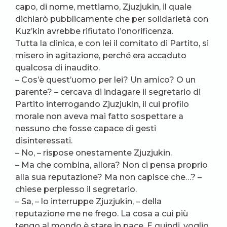
capo, di nome, mettiamo, Zjuzjukin, il quale
dichiarò pubblicamente che per solidarietà con
Kuz’kin avrebbe rifiutato l’onorificenza.
Tutta la clinica, e con lei il comitato di Partito, si
misero in agitazione, perché era accaduto
qualcosa di inaudito.
– Cos’è quest’uomo per lei? Un amico? O un
parente? – cercava di indagare il segretario di
Partito interrogando Zjuzjukin, il cui profilo
morale non aveva mai fatto sospettare a
nessuno che fosse capace di gesti
disinteressati.
– No, – rispose onestamente Zjuzjukin.
– Ma che combina, allora? Non ci pensa proprio
alla sua reputazione? Ma non capisce che…? –
chiese perplesso il segretario.
– Sa, – lo interruppe Zjuzjukin, – della
reputazione me ne frego. La cosa a cui più
tengo al mondo è stare in pace. E quindi, voglio