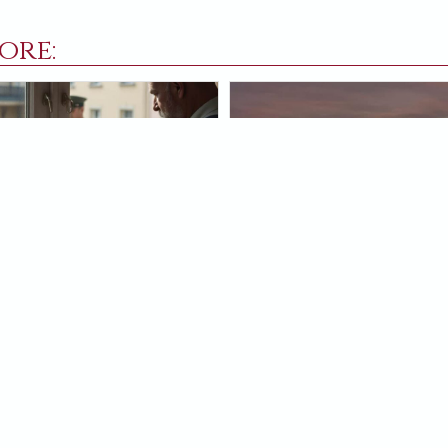
ore:
RZO 2025
2 NOVEMBRE 2024
ndifeso davanti alla
L’ultima ora
ntà dell’uomo
Alla fine, la nostra «giustizia» 
domanda «dov’è Dio quando
lasciare il passo all’amore.
zano la gente» Panič
SVETLANA PANIČ
nde: e dove siamo noi? Dio
ta che ci prendiamo in mano…
ANA PANIČ