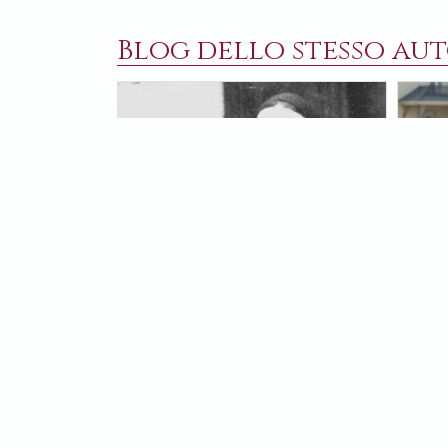
Blog dello stesso aut
4 APRILE 2025
17 MA
In memoria di santa Marija di
Dio i
Parigi, infinitamente madre
volo
Visse in mezzo a contraddizioni che
Alla 
dilaniavano il cuore e la carne, ma
ammaz
come Giobbe non cedette alla
rispo
tentazione di incolpare Dio. Incarnò
aspet
la compassione e la responsabilità
SVETL
onnicomprensiva. Ottant’anni fa