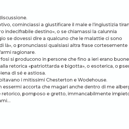
discussione.
vo, cominciassi a giustificare il male e l’ingiustizia tir
ro indecifrabile destino», o se chiamassi la calunnia
io se dovessi dire a qualcuno che le malattie ci sono
i là», o pronunciassi qualsiasi altra frase cortesemente
farmi ragionare.
fosi si producono in persone che fino a ieri erano buone
alla retorica «patriottarda e bigotta», o esoterica, o ps
ena di sé e astiosa.
abitavano i mitissimi Chesterton e Wodehouse.
non essermi accorta che magari anche dentro di me alber
o e retorico, pomposo e gretto, immancabilmente impiet
 ami…