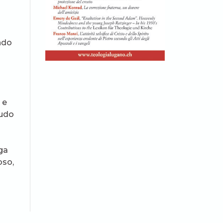
ando
 e
eudo
ga
oso,