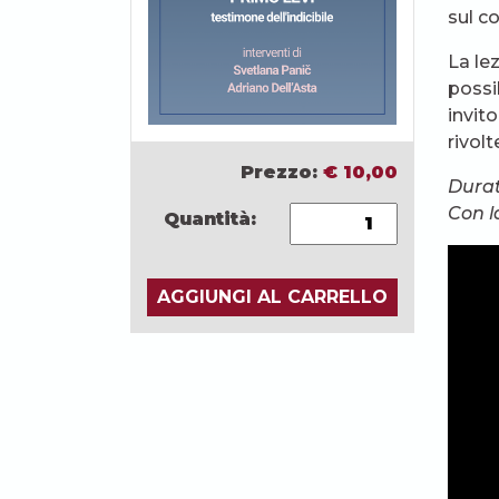
sul c
La le
possib
invit
rivolt
Prezzo:
€
10,00
Durat
Con l
Quantità:
AGGIUNGI AL CARRELLO