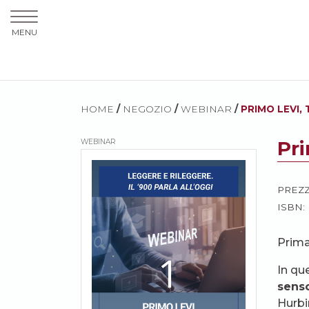
MENU
HOME
/
NEGOZIO
/
WEBINAR
/
PRIMO LEVI,
Pri
WEBINAR
PREZ
ISBN:
Prima
In qu
sens
Hurbi