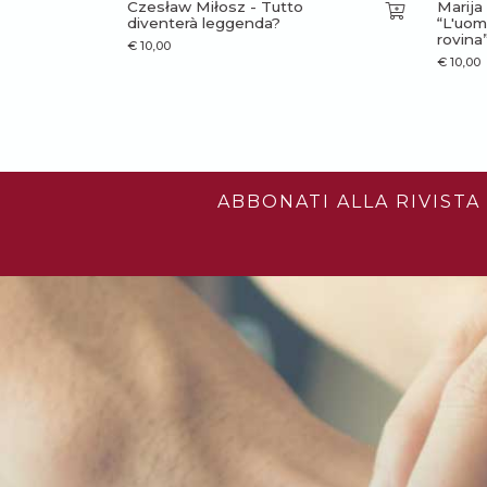
Czesław Miłosz - Tutto
Marija
diventerà leggenda?
“L'uom
rovina
€
10,00
€
10,00
ABBONATI ALLA RIVISTA 