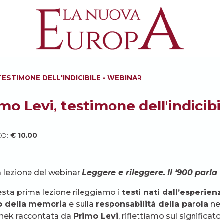
 TESTIMONE DELL'INDICIBILE • WEBINAR
mo Levi, testimone dell'indicib
ZO:
€
10,00
 lezione del webinar
Leggere e rileggere. Il ‘900 parla 
esta prima lezione rileggiamo i
testi nati dall’esperie
o della memoria
e sulla
responsabilità della parola
nel
nek raccontata da
Primo Levi
, riflettiamo sul significat