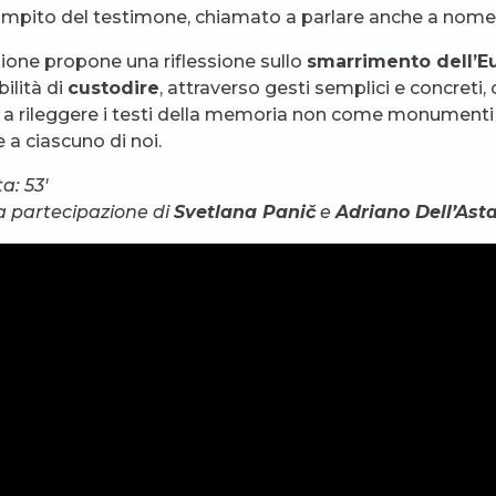
ompito del testimone, chiamato a parlare anche a nome d
zione propone una riflessione sullo
smarrimento dell’E
ilità di
custodire
, attraverso gesti semplici e concreti, 
o a rileggere i testi della memoria non come monument
e a ciascuno di noi.
a: 53′
a partecipazione di
Svetlana Panič
e
Adriano Dell’Ast