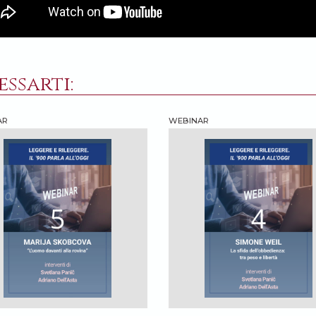
ssarti:
AR
WEBINAR