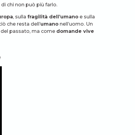
i chi non può più farlo.
uropa
, sulla
fragilità dell’umano
e sulla
ciò che resta dell’
umano
nell’uomo. Un
i del passato, ma come
domande vive
a