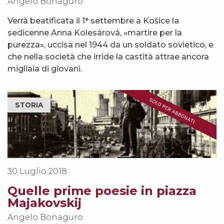
Angelo Bonaguro
Verrà beatificata il 1° settembre a Košice la
sedicenne Anna Kolesárová, «martire per la
purezza», uccisa nel 1944 da un soldato sovietico, e
che nella società che irride la castità attrae ancora
migliaia di giovani.
STORIA
30 Luglio 2018
Quelle prime poesie in piazza
Majakovskij
Angelo Bonaguro