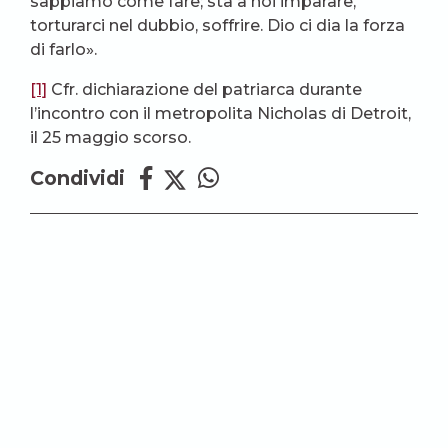
sappiamo come fare; sta a noi imparare,
torturarci nel dubbio, soffrire. Dio ci dia la forza
di farlo».
[1]
Cfr. dichiarazione del patriarca durante
l’incontro con il metropolita Nicholas di Detroit,
il 25 maggio scorso.
Condividi
Redazione
LEGGI TUTTI GLI ARTICOLI