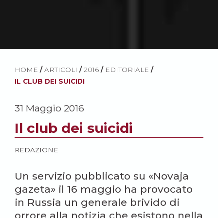
HOME
/
ARTICOLI
/
2016
/
EDITORIALE
/
IL CLUB DEI SUICIDI
31 Maggio 2016
Il club dei suicidi
REDAZIONE
Un servizio pubblicato su «Novaja
gazeta» il 16 maggio ha provocato
in Russia un generale brivido di
orrore alla notizia che esistono nella