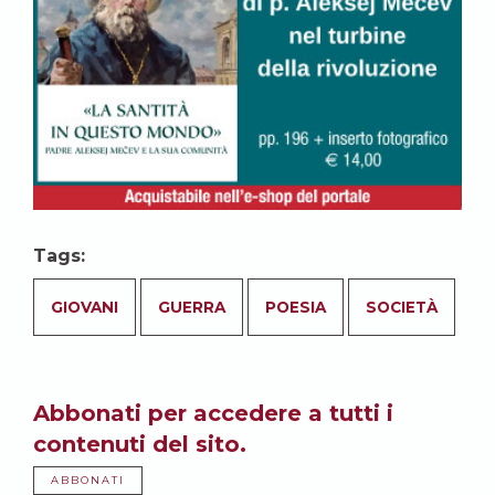
Tags:
GIOVANI
GUERRA
POESIA
SOCIETÀ
Abbonati per accedere a tutti i
contenuti del sito.
ABBONATI