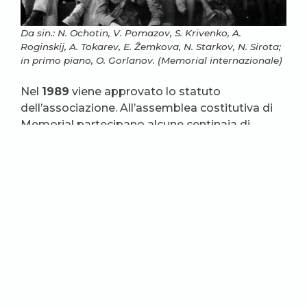
Da sin.: N. Ochotin, V. Pomazov, S. Krivenko, A.
Roginskij, A. Tokarev, E. Žemkova, N. Starkov, N. Sirota;
in primo piano, O. Gorlanov. (Memorial internazionale)
Nel
1989
viene approvato lo statuto
dell’associazione. All’assemblea costitutiva di
Memorial partecipano alcune centinaia di
persone da tutta l’URSS, oltre a un folto gruppo
di giornalisti stranieri. L’associazione Memorial
viene registrata come prima associazione
pubblica indipendente esistente in Unione
Sovietica, e ne assume la presidenza
l’accademico Andrej Sacharov. Nel
1992
viene
registrata come «Memorial Internazionale».
Allo studio della storia si affianca da subito la
consapevolezza di dover battersi in difesa dei
diritti umani: nel
1993
sorge il Centro Memorial