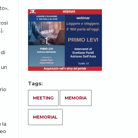
to»,
così
),
 di
a un
Tags:
rio
MEETING
MEMORIA
MEMORIAL
 la
seo