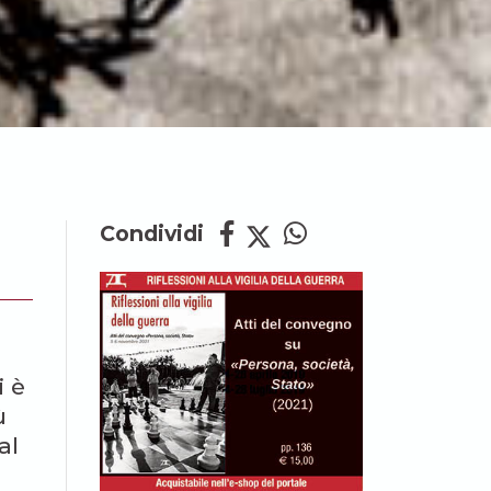
Condividi
i è
ù
al