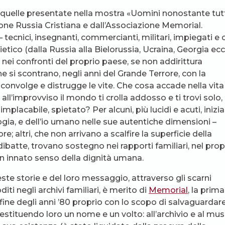
i, quelle presentate nella mostra «Uomini nonostante tut
one Russia Cristiana e dall’Associazione Memorial.
tecnici, insegnanti, commercianti, militari, impiegati e 
ietico (dalla Russia alla Bielorussia, Ucraina, Georgia ecc.
i nei confronti del proprio paese, se non addirittura
he si scontrano, negli anni del Grande Terrore, con la
onvolge e distrugge le vite. Che cosa accade nella vita
ll’improvviso il mondo ti crolla addosso e ti trovi solo,
mplacabile, spietato? Per alcuni, più lucidi e acuti, inizi
gia, e dell’io umano nelle sue autentiche dimensioni –
; altri, che non arrivano a scalfire la superficie della
dibatte, trovano sostegno nei rapporti familiari, nel prop
 un innato senso della dignità umana.
ste storie e del loro messaggio, attraverso gli scarni
diti negli archivi familiari, è merito di
Memorial
, la prima
fine degli anni ’80 proprio con lo scopo di salvaguardare
estituendo loro un nome e un volto: all’archivio e al mu