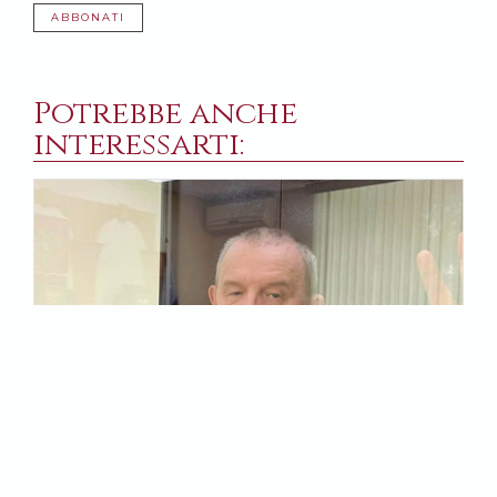
ABBONATI
Potrebbe anche
interessarti:
5 AGOSTO 2024
1
Un eretico di provincia
S