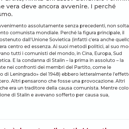
one vera deve ancora avvenire. I perché
ismo.
avvenimento assolutamente senza precedenti, non solt
nto comunista mondiale. Perché la figura principale, il
tenuto dall’Unione Sovietica (infatti c’era anche quell
n era centro ed essenza. Ai suoi metodi politici, al suo m
eavano tutti i comunisti del mondo, in Cina, Europa, Sud
ica. E la condanna di Stalin – la prima in assoluto – la
nte nei confronti dei membri del Partito, come le
so di Leningrado» del 1948) ebbero letteralmente l’effett
tero. Altri pensarono che fosse una provocazione. Altri
e era un traditore della causa comunista. Mentre colo
ne di Stalin e avevano sofferto per causa sua,