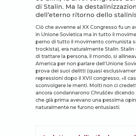
di Stalin. Ma la destalinizzazi
dell’eterno ritorno dello stalin
Ciò che avvenne al XX Congresso fu un 
in Unione Sovietica ma in tutto il movime
perno di tutto il movimento comunista sos
trockista), era naturalmente Stalin. Stali
di trattare la persona, il mondo, si allin
America per non parlare dell’Unione Soviet
prova dei suoi delitti (quasi esclusivame
repressioni dopo il XVII congresso, «il ca
sconvolgere le menti. Molti non ci credet
ancora condannarono Chruščëv dicendo ch
che già prima avevano una pessima opinio
naturalmente ne furono entusiasti.