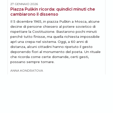
27 GENNAIO 2026
3
Piazza Puškin ricorda: quindici minuti che
D
cambiarono il dissenso
Il 5 dicembre 1965, in piazza Puškin a Mosca, alcune
3
decine di persone chiesero al potere sovietico di
a
rispettare la Costituzione. Bastarono pochi minuti
c
perché tutto finisse, ma quella richiesta impossibile
a
aprì una crepa nel sistema. Oggi, a 60 anni di
f
distanza, alcuni cittadini hanno ripetuto il gesto
r
deponendo fiori al monumento del poeta. Un rituale
M
che ricorda come certe domande, certi gesti,
possano sempre tornare.
ANNA KONDRATOVA