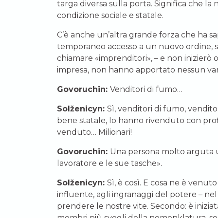
targa diversa sulla porta. Significa che l
condizione sociale e statale.
C’è anche un’altra grande forza che ha sa
temporaneo accesso a un nuovo ordine, son
chiamare «imprenditori», – e non inizierò
impresa, non hanno apportato nessun vant
Govoruchin:
Venditori di fumo…
Solženicyn:
Sì, venditori di fumo, vendito
bene statale, lo hanno rivenduto con pro
venduto… Milionari!
Govoruchin:
Una persona molto arguta un
lavoratore e le sue tasche».
Solženicyn:
Sì, è così. E cosa ne è venu
influente, agli ingranaggi del potere – n
prendere le nostre vite. Secondo: è iniziat
membri più svegli della nomenklatura, sopra