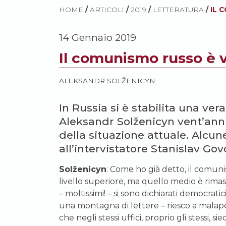
HOME
/
ARTICOLI
/
2019
/
LETTERATURA
/
IL 
14 Gennaio 2019
Il comunismo russo è 
ALEKSANDR SOLŽENICYN
In Russia si è stabilita una v
Aleksandr Solženicyn vent’anni
della situazione attuale. Alcun
all’intervistatore Stanislav Gov
Solženicyn
: Come ho già detto, il comun
livello superiore, ma quello medio è rimas
– moltissimi! – si sono dichiarati democrat
una montagna di lettere – riesco a malape
che negli stessi uffici, proprio gli stessi,