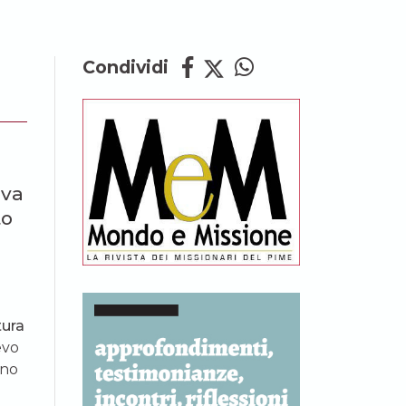
Condividi
eva
to
ura
evo
ono