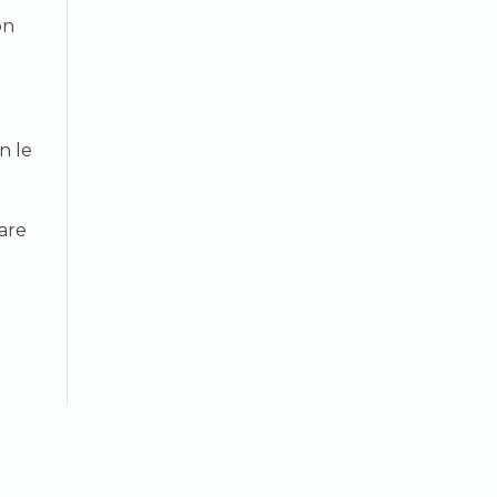
on
n le
mare