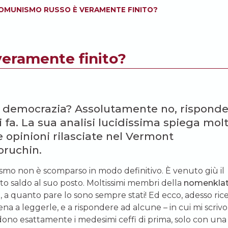
COMUNISMO RUSSO È VERAMENTE FINITO?
veramente finito?
era democrazia? Assolutamente no, rispond
 fa. La sua analisi lucidissima spiega mol
e opinioni rilasciate nel Vermont
oruchin.
ismo non è scomparso in modo definitivo. È venuto giù il
to saldo al suo posto. Moltissimi membri della
nomenklat
ici, a quanto pare lo sono sempre stati! Ed ecco, adesso ric
na a leggerle, e a rispondere ad alcune – in cui mi scriv
 siedono esattamente i medesimi ceffi di prima, solo con una