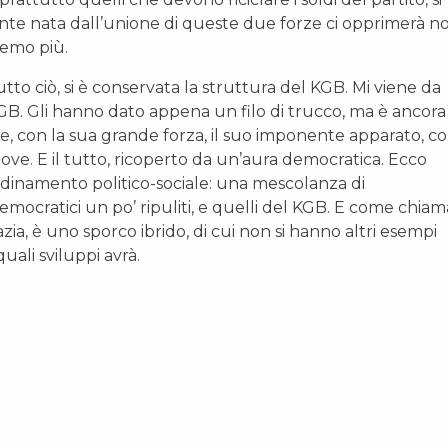
igente nata dall’unione di queste due forze ci opprimerà n
remo più.
tto ciò, si è conservata la struttura del KGB. Mi viene da
GB. Gli hanno dato appena un filo di trucco, ma è ancora
le, con la sua grande forza, il suo imponente apparato, co
dove. E il tutto, ricoperto da un’aura democratica. Ecco
dinamento politico-sociale: una mescolanza di
democratici un po’ ripuliti, e quelli del KGB. E come chia
ia, è uno sporco ibrido, di cui non si hanno altri esempi
quali sviluppi avrà.
olženicyn