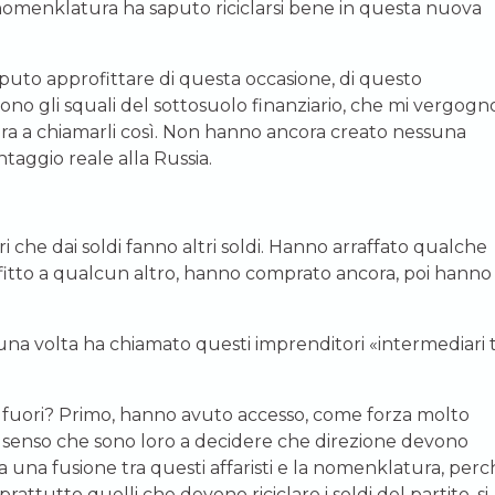
a nomenklatura ha saputo riciclarsi bene in questa nuova
puto approfittare di questa occasione, di questo
o gli squali del sottosuolo finanziario, che mi vergogn
 ora a chiamarli così. Non hanno ancora creato nessuna
aggio reale alla Russia.
ri che dai soldi fanno altri soldi. Hanno arraffato qualche
fitto a qualcun altro, hanno comprato ancora, poi hanno
a volta ha chiamato questi imprenditori «intermediari tr
to fuori? Primo, hanno avuto accesso, come forza molto
el senso che sono loro a decidere che direzione devono
a una fusione tra questi affaristi e la nomenklatura, perc
ttutto quelli che devono riciclare i soldi del partito, si