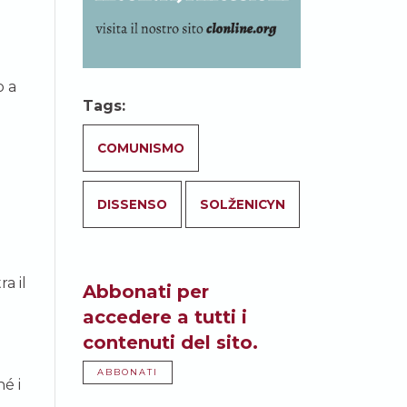
o a
Tags:
COMUNISMO
DISSENSO
SOLŽENICYN
a il
Abbonati per
accedere a tutti i
contenuti del sito.
ABBONATI
hé i