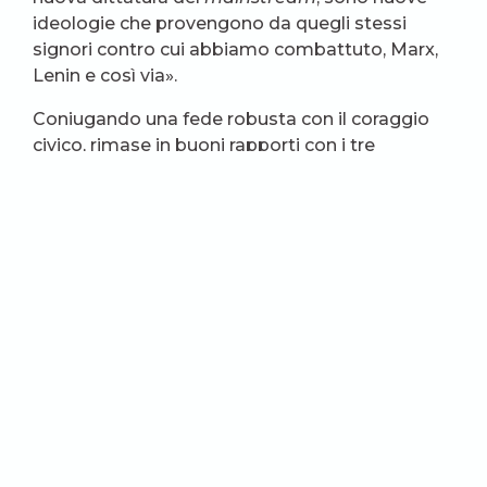
ideologie che provengono da quegli stessi
signori contro cui abbiamo combattuto, Marx,
Lenin e così via».
Coniugando una fede robusta con il coraggio
civico, rimase in buoni rapporti con i tre
presidenti che poté conoscere, nonostante
diversità di vedute e alcune polemiche
istituzionali: dal suo ex-compagno di
detenzione Havel, a Klaus e al comunista
impenitente Zeman, che l’ha ricordato sui social
come «un sacerdote gentile e saggio (…). Ex
prigioniero politico, cardinale, combattente per
il recupero della tradizione culturale, ha vissuto
una vita benedetta. Gli volevo molto bene,
onore alla sua memoria». «Ho cercato di agire in
modo da non bruciare tutti i ponti – ha spiegato
Duka in un’intervista. – Non è vero che non ci sia
stato alcun conflitto tra me, Klaus e Zeman,