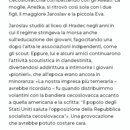
Cecoslovacchia combattendo con gli Alleati. La
moglie, Anežka, si ritrovò così sola con i due
figli, il maggiore Jaroslav e la piccola Eva.
Jaroslav studiò al liceo di Hradec negli anni in
cui il regime stringeva la morsa anche
sull’educazione dei giovani, fagocitando una
dopo l’altra le associazioni indipendenti, come
gli scout. Eppure, lui e alcuni amici continuarono
l’attività scoutistica in clandestinità,
divertendosi addirittura a intimorire i giovani
«pionieri», che all’epoca erano ancora in
minoranza: «La nostra impresa più temeraria –
avrebbe ricordato – fu quando distribuimmo
volantini con la bandiera cecoslovacca accanto
a quella americana e la scritta: “Il popolo degli
Stati Uniti saluta l’opposizione della Repubblica
socialista cecoslovacca”». Una provocazione
che avrebbe potuto costare cara.