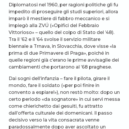
Diplomatosi nel 1960, per ragioni politiche gli fu
impedito di proseguire gli studi superiori, allora
imparò il mestiere di fabbro meccanico e si
impiegò alla ZVÚ («Opifici del Febbraio
Vittorioso» – quello del colpo di Stato del ’48).
Tra il ’62 e il ’64 svolse il servizio militare
biennale a Trnava, in Slovacchia, dove visse «la
prima di due Primavere di Praga», poiché in
quelle regioni già c’erano le prime avvisaglie dei
cambiamenti che portarono al ’68 praghese.
Dai sogni dell’infanzia – fare il pilota, girare il
mondo, fare il soldato («per poi finire in
convento a espiare!»), non restò molto: dopo un
certo periodo «da sognatore» in cui servì messa
come chierichetto dai gesuiti, fu attratto
dall’offerta culturale dei domenicani. Il passo
decisivo verso la vita consacrata venne
paradossalmente dopo aver ascoltato un