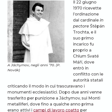
Il 22 giugno
1970 ricevette
l’ordinazione
dal cardinale
in
pectore
Štěpán
Trochta, e il
suo primo
incarico fu
proprio a
Chlum Svaté
Máří, dove
A Jáchymov, negli anni ’70. (P.
entrò in
Novák)
conflitto con le
autorità statali
criticando il modo in cui trascuravano i
monumenti ecclesiastici. Dopo due anni venne
trasferito per punizione a Jáchymov, sui Monti
metalliferi, dove fino a qualche anno prima
erano attivi i
campi di lavoro coatto
per