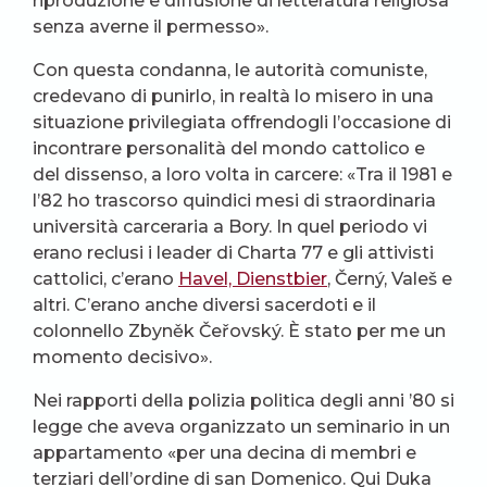
riproduzione e diffusione di letteratura religiosa
senza averne il permesso».
Con questa condanna, le autorità comuniste,
credevano di punirlo, in realtà lo misero in una
situazione privilegiata offrendogli l’occasione di
incontrare personalità del mondo cattolico e
del dissenso, a loro volta in carcere: «Tra il 1981 e
l’82 ho trascorso quindici mesi di straordinaria
università carceraria a Bory. In quel periodo vi
erano reclusi i leader di Charta 77 e gli attivisti
cattolici, c’erano
Havel, Dienstbier
, Černý, Valeš e
altri. C’erano anche diversi sacerdoti e il
colonnello Zbyněk Čeřovský. È stato per me un
momento decisivo».
Nei rapporti della polizia politica degli anni ’80 si
legge che aveva organizzato un seminario in un
appartamento «per una decina di membri e
terziari dell’ordine di san Domenico. Qui Duka