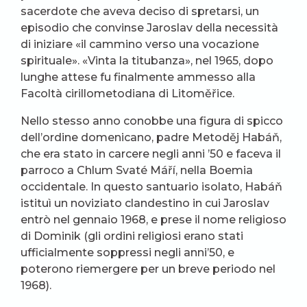
sacerdote che aveva deciso di spretarsi, un
episodio che convinse Jaroslav della necessità
di iniziare «il cammino verso una vocazione
spirituale». «Vinta la titubanza», nel 1965, dopo
lunghe attese fu finalmente ammesso alla
Facoltà cirillometodiana di Litoměřice.
Nello stesso anno conobbe una figura di spicco
dell’ordine domenicano, padre Metoděj Habáň,
che era stato in carcere negli anni ’50 e faceva il
parroco a Chlum Svaté Máří, nella Boemia
occidentale. In questo santuario isolato, Habáň
istituì un noviziato clandestino in cui Jaroslav
entrò nel gennaio 1968, e prese il nome religioso
di Dominik (gli ordini religiosi erano stati
ufficialmente soppressi negli anni’50, e
poterono riemergere per un breve periodo nel
1968).