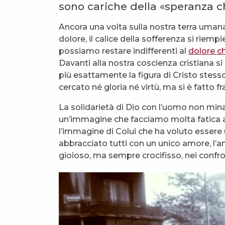
sono cariche della «speranza 
Ancora una volta sulla nostra terra umana ta
dolore, il calice della sofferenza si riempi
possiamo restare indifferenti al
dolore c
Davanti alla nostra coscienza cristiana si
più esattamente la figura di Cristo stess
cercato né gloria né virtù, ma si è fatto f
La solidarietà di Dio con l’uomo non mina 
un’immagine che facciamo molta fatica a
l’immagine di Colui che ha voluto essere u
abbracciato tutti con un unico amore, l’am
gioioso, ma sempre crocifisso, nei confront