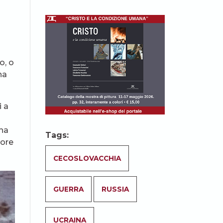
o, o
ha
i a
 ha
Tags:
more
CECOSLOVACCHIA
GUERRA
RUSSIA
UCRAINA