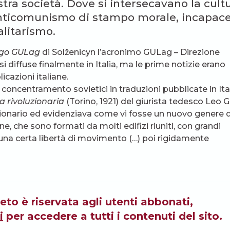
stra società. Dove si intersecavano la cult
n anticomunismo di stampo morale, incapace
litarismo.
ago GULag
di Solženicyn l’acronimo GULag – Direzione
 si diffuse finalmente in Italia, ma le prime notizie erano
cazioni italiane.
 concentramento sovietici in traduzioni pubblicate in Ital
a rivoluzionaria
(Torino, 1921) del giurista tedesco Leo Ga
zionario ed evidenziava come vi fosse un nuovo genere d
e, che sono formati da molti edifizi riuniti, con grandi
’una certa libertà di movimento (…) poi rigidamente
eto è riservata agli utenti abbonati,
i
per accedere a tutti i contenuti del sito.