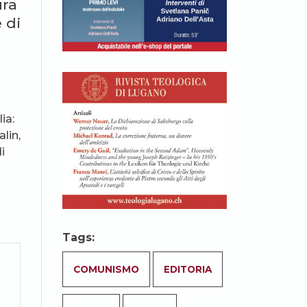
ura
 di
ia:
lin,
i
Tags:
COMUNISMO
EDITORIA