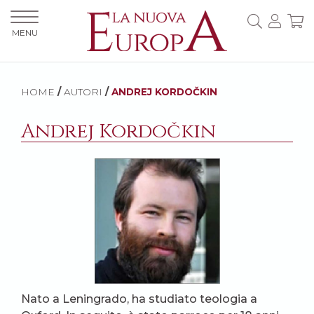
MENU
HOME
/
AUTORI
/
ANDREJ KORDOČKIN
Andrej Kordočkin
Nato a Leningrado, ha studiato teologia a