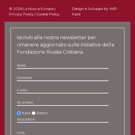
© 2026 La Nuova Europa |
Design e Sviluppo by
WIP
Privacy Policy
|
Cookie Policy
Italia
Iscriviti alla nostra newsletter per
rimanere aggiornato sulle iniziative della
Fondazione Russia Cristiana
NOME
COGNOME
E-MAIL
TELEFONO
Italia
Estero
RESIDENZA
CITTÀ