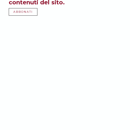
contenuti del sito.
ABBONATI
Potrebbe anche
interessarti:
10 SETTEMBRE 2018