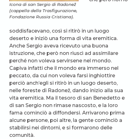
Icona di san Sergio di Radonež
(cappella della Trasfigurazione,
Fondazione Russia Cristiana).
soddisfacevano, così si ritirò in un luogo
deserto e iniziò una forma di vita eremitica.
Anche Sergio aveva ricevuto una buona
istruzione, che però non riuscì ad assimilare
perché non voleva servirsene nel mondo.
Capiva infatti che il mondo era immerso nel
peccato, da cui non voleva farsi inghiottire
perciò anch’egli si ritirò in un luogo deserto,
nelle foreste di Radonež, dando inizio alla sua
vita eremitica. Ma il tesoro di san Benedetto e
di san Sergio non rimase nascosto, e la loro
fama cominciò a diffondersi. Arrivarono prima
alcune persone, poi altre, la gente cominciò a
stabilirsi nei dintorni, e si formarono delle
comunità.