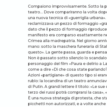
Compaiono improvvisamente. Sotto la pens
teatro… Dove compariranno la volta dopo
una nuova tecnica di «guerriglia urbana».
reclamizzava un pezzo di formaggio «grat
dato che il pezzo di formaggio riproducev
manifesto era comparso esattamente nel gi
Crimea alla madrepatria. Nel giorno anniv
mano: sotto la maschera funeraria di Stal
questo». La gente passa, guarda e pensa:
Non è passato sotto silenzio lo scandalo d
personaggio del film «Paura e delirio a 
come a dire «Di che cosa state parlando
Azioni «partigiane» di questo tipo si eran
rublo: la locandina di un teatro annuncia
di Putin. A grandi lettere il titolo: «Le su
terzo dei russi potrà comprarsi la casa», 
È una nuova strategia di protesta, che s
picchetti non autorizzati, e a volte anche a