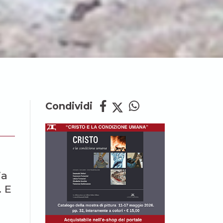
Condividi
ia
. E