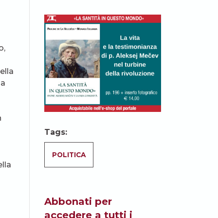
o,
ella
sa
n
Tags:
POLITICA
lla
Abbonati per
accedere a tutti i