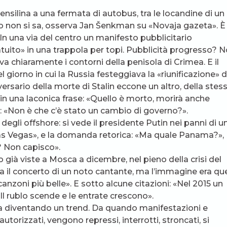
ilina a una fermata di autobus, tra le locandine di un
 non si sa, osserva Jan Šenkman su «Novaja gazeta». È
 In una via del centro un manifesto pubblicitario
uito» in una trappola per topi. Pubblicità progresso? N
a chiaramente i contorni della penisola di Crimea. E il
orno in cui la Russia festeggiava la «riunificazione» d
ersario della morte di Stalin eccone un altro, della stes
in una laconica frase: «Quello è morto, morirà anche
 «Non è che c’è stato un cambio di governo?».
egli offshore: si vede il presidente Putin nei panni di u
Las Vegas», e la domanda retorica: «Ma quale Panama?»,
? Non capisco».
o già viste a Mosca a dicembre, nel pieno della crisi del
va il concerto di un noto cantante, ma l’immagine era que
e canzoni più belle». E sotto alcune citazioni: «Nel 2015 un
«Il rublo scende e le entrate crescono».
ta diventando un trend. Da quando manifestazioni e
utorizzati, vengono repressi, interrotti, stroncati, si