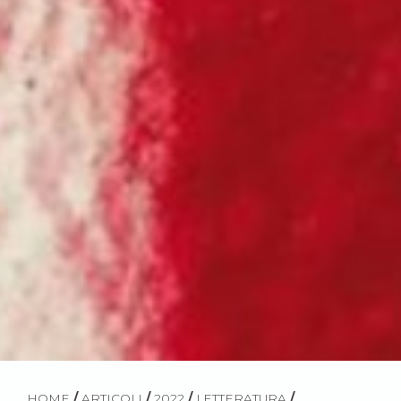
HOME
/
ARTICOLI
/
2022
/
LETTERATURA
/