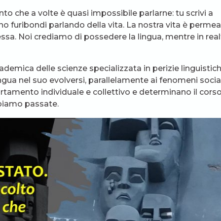
punto che a volte è quasi impossibile parlarne: tu scrivi a
tono furibondi parlando della vita. La nostra vita è perme
 essa. Noi crediamo di possedere la lingua, mentre in real
ccademica delle scienze specializzata in perizie linguistic
lingua nel suo evolversi, parallelamente ai fenomeni social
rtamento individuale e collettivo e determinano il cors
bbiamo passate.