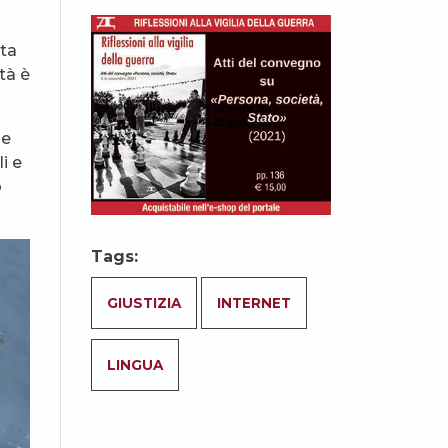
ata
tà è
he
i e
o
Tags:
GIUSTIZIA
INTERNET
LINGUA